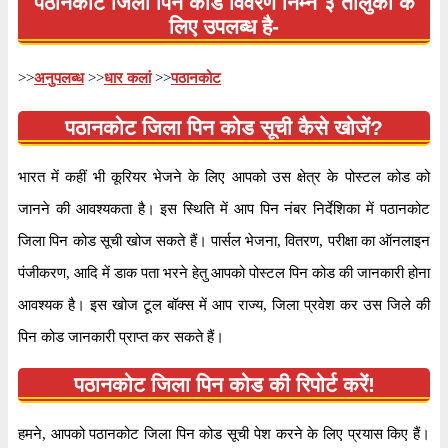
पठानकोट जिला पिन कोड विवरण निम्न ३ तालुकों के
लिए उपलब्ध है-
तालुका
धार कलां
जिला
पठानकोट
>>
अनुपलब्ध
>>
धार कलां
>>
पठानकोट
कार्यालय
प्रधान डाक घर
पठानकोट जिला पिन कोड सूची कैसे खोजें?
सर्कल
पंजाब
विभाग
गुरदासपुर
भारत में कहीं भी कूरियर भेजने के लिए आपको उस क्षेत्र के पोस्टल कोड को
वितरण?
हाँ
जानने की आवश्यकता है। इस स्थिति में आप पिन नंबर निर्देशिका में पठानकोट
जिला पिन कोड सूची खोज सकते हैं। पार्सल भेजना, वितरण, परीक्षा का ऑनलाइन
भारतीय पोस्टल कोड के पहले २ अंकों के अनुसार, १४५०२२
पंजीकरण, आदि में डाक पता भरने हेतु आपको पोस्टल पिन कोड की जानकारी होना
जानकारी
पिन कोड पंजाब सर्कल के अंतर्गत आता है। कोड के अंतिम ३
आवश्यक है। इस खोज टूल बॉक्स में आप राज्य, जिला प्रवेश कर उस जिले की
अंक दुनेरा एस.ओ शाखा डाकघर को निर्दिष्ट हैं।
पिन कोड जानकारी प्राप्त कर सकते हैं।
पृष्ठ
of
5
पठानकोट जिला पिन कोड की रिपोर्ट करें!
परिणाम प्रति पृष्ठ
हमने, आपको पठानकोट जिला पिन कोड सूची पेश करने के लिए प्रयास किए हैं।