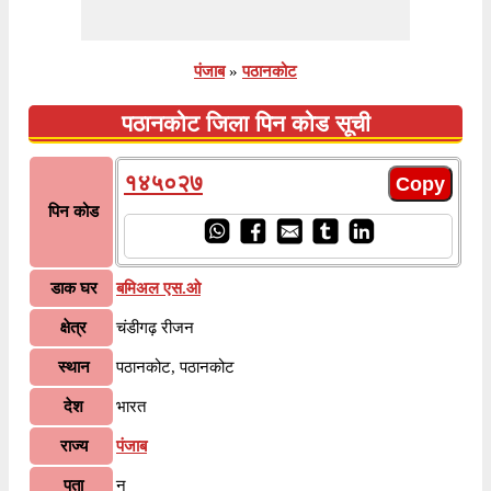
पंजाब
»
पठानकोट
पठानकोट जिला पिन कोड सूची
१४५०२७
पिन कोड
डाक घर
बमिअल एस.ओ
क्षेत्र
चंडीगढ़ रीजन
स्थान
पठानकोट, पठानकोट
देश
भारत
राज्य
पंजाब
पता
न