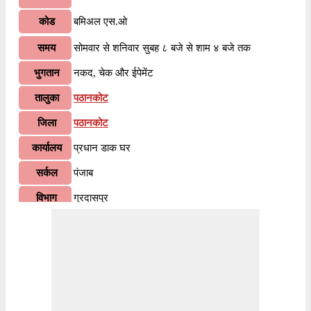
कोड
बमिअल एस.ओ
समय
सोमवार से शनिवार सुबह ८ बजे से शाम ४ बजे तक
भुगतान
नकद, चेक और ईपेमेंट
तालुका
पठानकोट
जिला
पठानकोट
कार्यालय
प्रधान डाक घर
सर्कल
पंजाब
विभाग
गुरदासपुर
वितरण?
हाँ
भारतीय पोस्टल कोड के पहले २ अंकों के अनुसार, १४५०२७
जानकारी
पिन कोड पंजाब सर्कल के अंतर्गत आता है। कोड के अंतिम ३
अंक बमिअल एस.ओ शाखा डाकघर को निर्दिष्ट हैं।