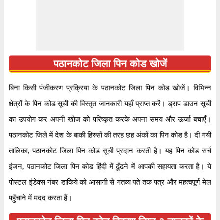
१४५०२२
पिन कोड
पठानकोट जिला पिन कोड खोजें
डाक घर
दुनेरा एस.ओ
बिना किसी पंजीकरण प्रक्रिया के पठानकोट जिला पिन कोड खोजें। विभिन्न
क्षेत्र
चंडीगढ़ रीजन
क्षेत्रों के पिन कोड सूची की विस्तृत जानकारी यहाँ प्राप्त करें। ड्राप डाउन सूची
स्थान
धार कलां, पठानकोट
का उपयोग कर अपनी खोज को परिष्कृत करके अपना समय और ऊर्जा बचाएँ।
देश
भारत
पठानकोट जिले में देश के बाकी हिस्सों की तरह छह अंकों का पिन कोड है। दी गयी
राज्य
पंजाब
तालिका, पठानकोट जिला पिन कोड सूची प्रदान करती है। यह पिन कोड सर्च
पता
न
इंजन, पठानकोट जिला पिन कोड हिंदी में ढूँढने में आपकी सहायता करता है। ये
कोड
दुनेरा एस.ओ
पोस्टल इंडेक्स नंबर डाकिये को आसानी से गंतव्य पते तक पत्र और महत्वपूर्ण मेल
समय
सोमवार से शनिवार सुबह ८ बजे से शाम ४ बजे तक
पहुँचाने में मदद करता हैं।
भुगतान
नकद, चेक और ईपेमेंट