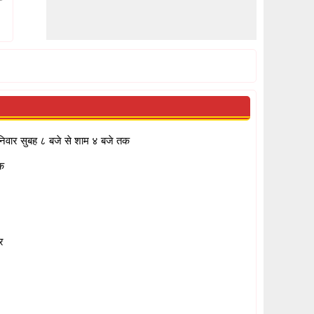
निवार सुबह ८ बजे से शाम ४ बजे तक
क
र