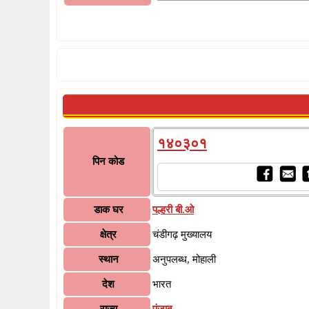
१४०३०१
पिन कोड
डाक घर
पल्हरी बी.ओ
क्षेत्र
चंडीगढ़ मुख्यालय
स्थान
अनुपलब्ध, मोहाली
देश
भारत