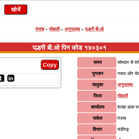
पंजाब
»
मोहाली
»
अनुपलब्ध
»
पल्हरी बी.ओ
पल्हरी बी.ओ पिन कोड १४०३०१
समय
सोमवार से श
भुगतान
नकद और चे
तालुका
अनुपलब्ध
जिला
मोहाली
कार्यालय
शाखा डाक घ
सर्कल
पंजाब
विभाग
चंडीगढ़