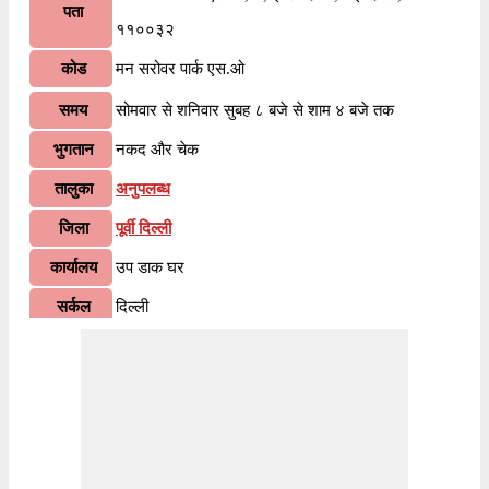
पता
११००३२
कोड
मन सरोवर पार्क एस.ओ
समय
सोमवार से शनिवार सुबह ८ बजे से शाम ४ बजे तक
भुगतान
नकद और चेक
तालुका
अनुपलब्ध
जिला
पूर्वी दिल्ली
कार्यालय
उप डाक घर
सर्कल
दिल्ली
विभाग
दिल्ली ईस्ट
वितरण?
नहीं
भारतीय पोस्टल कोड के पहले २ अंकों के अनुसार, ११००३२
जानकारी
पिन कोड दिल्ली सर्कल के अंतर्गत आता है। कोड के अंतिम ३