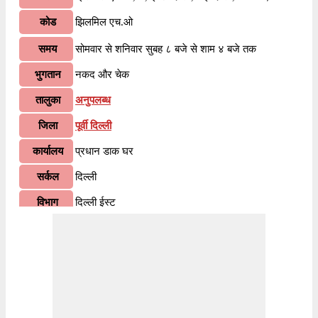
कोड
झिलमिल एच.ओ
समय
सोमवार से शनिवार सुबह ८ बजे से शाम ४ बजे तक
भुगतान
नकद और चेक
तालुका
अनुपलब्ध
जिला
पूर्वी दिल्ली
कार्यालय
प्रधान डाक घर
सर्कल
दिल्ली
विभाग
दिल्ली ईस्ट
वितरण?
हाँ
भारतीय पोस्टल कोड के पहले २ अंकों के अनुसार, ११००९५
जानकारी
पिन कोड दिल्ली सर्कल के अंतर्गत आता है। कोड के अंतिम ३
अंक झिलमिल एच.ओ शाखा डाकघर को निर्दिष्ट हैं।