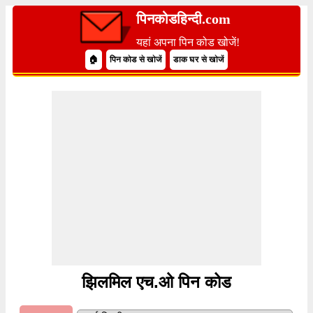
पिनकोडहिन्दी.com
यहां अपना पिन कोड खोजें!
🏠
पिन कोड से खोजें
डाक घर से खोजें
झिलमिल एच.ओ पिन कोड