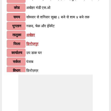
कोड
अबोहर मंडी एस.ओ
समय
सोमवार से शनिवार सुबह ८ बजे से शाम ४ बजे तक
भुगतान
नकद, चेक और ईपेमेंट
तालुका
अबोहर
जिला
फ़िरोज़पुर
कार्यालय
उप डाक घर
सर्कल
पंजाब
विभाग
फ़िरोज़पुर
वितरण?
नहीं
भारतीय पोस्टल कोड के पहले २ अंकों के अनुसार, १५२११६
जानकारी
पिन कोड पंजाब सर्कल के अंतर्गत आता है। कोड के अंतिम ३
अंक अबोहर मंडी एस.ओ शाखा डाकघर को निर्दिष्ट हैं।