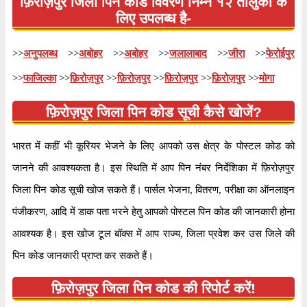
फ़िरोज़पुर जिला पिन कोड विवरण निम्न १२ तालुकों के
लिए उपलब्ध है-
तालुका
अबोहर
जिला
फ़िरोज़पुर
>>
अनुपलब्ध
>>
अबोहर
>>
अबोहर
>>
जलालाबाद
>>
जीरा
>>
फेरोईपुर
कार्यालय
उप डाक घर
>>
फाजिल्का
>>
फ़िरोज़पुर
>>
फ़िरोज़पुर
>>
फ़िरोज़पुर
>>
फ़िरोज़पुर
>>
मोगा
सर्कल
पंजाब
फ़िरोज़पुर जिला पिन कोड सूची कैसे खोजें?
विभाग
फ़िरोज़पुर
वितरण?
हाँ
भारत में कहीं भी कूरियर भेजने के लिए आपको उस क्षेत्र के पोस्टल कोड को
जानने की आवश्यकता है। इस स्थिति में आप पिन नंबर निर्देशिका में फ़िरोज़पुर
भारतीय पोस्टल कोड के पहले २ अंकों के अनुसार, १५२११६
जिला पिन कोड सूची खोज सकते हैं। पार्सल भेजना, वितरण, परीक्षा का ऑनलाइन
जानकारी
पिन कोड पंजाब सर्कल के अंतर्गत आता है। कोड के अंतिम ३
पंजीकरण, आदि में डाक पता भरने हेतु आपको पोस्टल पिन कोड की जानकारी होना
अंक अबोहर एस.ओ शाखा डाकघर को निर्दिष्ट हैं।
आवश्यक है। इस खोज टूल बॉक्स में आप राज्य, जिला प्रवेश कर उस जिले की
पिन कोड जानकारी प्राप्त कर सकते हैं।
पृष्ठ
of
10
परिणाम प्रति पृष्ठ
फ़िरोज़पुर जिला पिन कोड की रिपोर्ट करें!