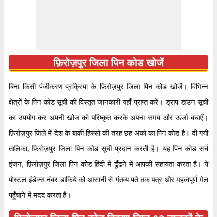
१५२११६
पिन कोड
फ़िरोज़पुर जिला पिन कोड खोजें
डाक घर
अबोहर एस.ओ
बिना किसी पंजीकरण प्रक्रिया के फ़िरोज़पुर जिला पिन कोड खोजें। विभिन्न
क्षेत्र
चंडीगढ़ रीजन
क्षेत्रों के पिन कोड सूची की विस्तृत जानकारी यहाँ प्राप्त करें। ड्राप डाउन सूची
स्थान
अबोहर, फ़िरोज़पुर
का उपयोग कर अपनी खोज को परिष्कृत करके अपना समय और ऊर्जा बचाएँ।
देश
भारत
फ़िरोज़पुर जिले में देश के बाकी हिस्सों की तरह छह अंकों का पिन कोड है। दी गयी
राज्य
पंजाब
तालिका, फ़िरोज़पुर जिला पिन कोड सूची प्रदान करती है। यह पिन कोड सर्च
पता
अबोहर एस.ओ, अबोहर, फ़िरोज़पुर, पंजाब, १५२११६
इंजन, फ़िरोज़पुर जिला पिन कोड हिंदी में ढूँढने में आपकी सहायता करता है। ये
कोड
अबोहर एस.ओ
पोस्टल इंडेक्स नंबर डाकिये को आसानी से गंतव्य पते तक पत्र और महत्वपूर्ण मेल
समय
सोमवार से शनिवार सुबह ८ बजे से शाम ४ बजे तक
पहुँचाने में मदद करता हैं।
भुगतान
नकद, चेक और ईपेमेंट