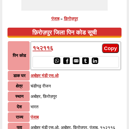
पंजाब
»
फ़िरोज़पुर
फ़िरोज़पुर जिला पिन कोड सूची
१५२११६
पिन कोड
डाक घर
अबोहर मंडी एस.ओ
क्षेत्र
चंडीगढ़ रीजन
स्थान
अबोहर, फ़िरोज़पुर
देश
भारत
राज्य
पंजाब
पता
अबोहर मंडी एस.ओ, अबोहर, फ़िरोज़पुर, पंजाब, १५२११६