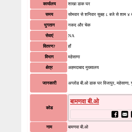
कार्यालय
शाखा डाक घर
समय
सोमवार से शनिवार सुबह ८ बजे से शाम ४
भुगतान
नकद और चेक
सेवाएं
NA
वितरण?
हाँ
विभाग
महेसाणा
क्षेत्र
अहमदाबाद मुख्यालय
जानकारी
अग्लोड बी.ओ डाक घर विजापुर, महेसाणा, ग
बामणवा बी.ओ
कोड
नाम
बामणवा बी.ओ