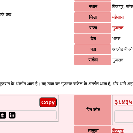
स्थान
विजापुर, महेस
 बजे तक
जिला
महेसाणा
राज्य
गुजरात
देश
भारत
पता
अग्लोड बी.ओ
सर्कल
गुजरात
ुजरात के अंतर्गत आता है। यह डाक घर गुजरात सर्कल के अंतर्गत आता है, और आगे अहमदा
३८४३५
पिन कोड
तालुका
विजापुर