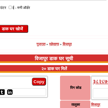
ाउंटर
ई - मनी ऑर्डर
गुजरात
»
महेसाणा
»
विजापुर
विजापुर डाक घर सूची
२० डाक घर मिलें
३८२८७
पिन कोड
तालुका
विजापुर