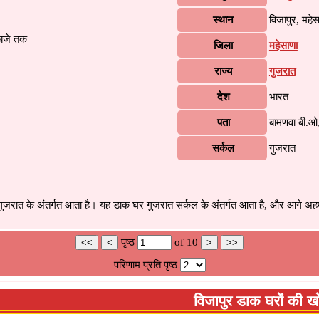
स्थान
विजापुर, महेस
 बजे तक
जिला
महेसाणा
राज्य
गुजरात
देश
भारत
पता
बामणवा बी.ओ
सर्कल
गुजरात
ुजरात के अंतर्गत आता है। यह डाक घर गुजरात सर्कल के अंतर्गत आता है, और आगे अहमदा
पृष्ठ
of
10
परिणाम प्रति पृष्ठ
विजापुर डाक घरों की