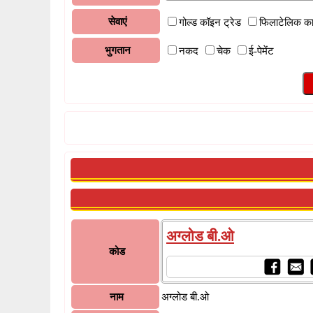
सेवाएं
गोल्ड कॉइन ट्रेड
फिलाटेलिक क
भुगतान
नकद
चेक
ई-पेमेंट
अग्लोड बी.ओ
कोड
नाम
अग्लोड बी.ओ