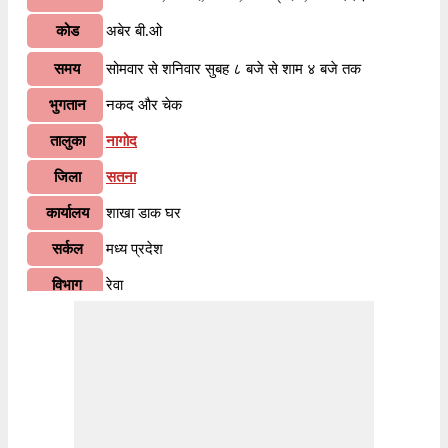
कोड
अबेर बी.ओ
समय
सोमवार से शनिवार सुबह ८ बजे से शाम ४ बजे तक
भुगतान
नकद और चेक
तालुका
नागोद
जिला
सतना
कार्यालय
शाखा डाक घर
सर्कल
मध्य प्रदेश
विभाग
रेवा
वितरण?
हाँ
भारतीय पोस्टल कोड के पहले २ अंकों के अनुसार, ४८५२२६
जानकारी
पिन कोड मध्य प्रदेश सर्कल के अंतर्गत आता है। कोड के
अंतिम ३ अंक अबेर बी.ओ शाखा डाकघर को निर्दिष्ट हैं।