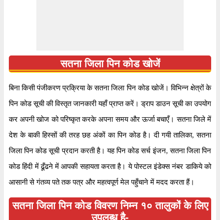
४८५७७५
पिन कोड
सतना जिला पिन कोड खोजें
डाक घर
अहिर्गायन बी.ओ
बिना किसी पंजीकरण प्रक्रिया के सतना जिला पिन कोड खोजें। विभिन्न क्षेत्रों के
क्षेत्र
भोपाल मुख्यालय
पिन कोड सूची की विस्तृत जानकारी यहाँ प्राप्त करें। ड्राप डाउन सूची का उपयोग
स्थान
अमरपाटन, सतना
कर अपनी खोज को परिष्कृत करके अपना समय और ऊर्जा बचाएँ। सतना जिले में
देश
भारत
देश के बाकी हिस्सों की तरह छह अंकों का पिन कोड है। दी गयी तालिका, सतना
राज्य
मध्य प्रदेश
जिला पिन कोड सूची प्रदान करती है। यह पिन कोड सर्च इंजन, सतना जिला पिन
पता
अहिर्गायन बी.ओ, अमरपाटन, सतना, मध्य प्रदेश, ४८५७७५
कोड हिंदी में ढूँढने में आपकी सहायता करता है। ये पोस्टल इंडेक्स नंबर डाकिये को
कोड
अहिर्गायन बी.ओ
आसानी से गंतव्य पते तक पत्र और महत्वपूर्ण मेल पहुँचाने में मदद करता हैं।
समय
सोमवार से शनिवार सुबह ८ बजे से शाम ४ बजे तक
सतना जिला पिन कोड विवरण निम्न १० तालुकों के लिए
भुगतान
नकद और चेक
उपलब्ध है-