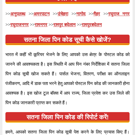
तालुका
अमरपाटन
>>
अनुपलब्ध
>>
अमरपाटन
>>
उंचेहरा
>>
नागोद
>>
मैहर
>>
रघुराज नगर
जिला
सतना
>>
रघुराजनगर
>>
रामनगर
>>
रामपुर बघेलान
>>
रामपुरबघेलन
कार्यालय
शाखा डाक घर
सतना जिला पिन कोड सूची कैसे खोजें?
सर्कल
मध्य प्रदेश
विभाग
रेवा
भारत में कहीं भी कूरियर भेजने के लिए आपको उस क्षेत्र के पोस्टल कोड को
वितरण?
हाँ
जानने की आवश्यकता है। इस स्थिति में आप पिन नंबर निर्देशिका में सतना जिला
पिन कोड सूची खोज सकते हैं। पार्सल भेजना, वितरण, परीक्षा का ऑनलाइन
भारतीय पोस्टल कोड के पहले २ अंकों के अनुसार, ४८५७७५
पंजीकरण, आदि में डाक पता भरने हेतु आपको पोस्टल पिन कोड की जानकारी होना
जानकारी
पिन कोड मध्य प्रदेश सर्कल के अंतर्गत आता है। कोड के
आवश्यक है। इस खोज टूल बॉक्स में आप राज्य, जिला प्रवेश कर उस जिले की
अंतिम ३ अंक अहिर्गायन बी.ओ शाखा डाकघर को निर्दिष्ट हैं।
पिन कोड जानकारी प्राप्त कर सकते हैं।
पृष्ठ
of
10
सतना जिला पिन कोड की रिपोर्ट करें!
परिणाम प्रति पृष्ठ
हमने, आपको सतना जिला पिन कोड सूची पेश करने के लिए प्रयास किए हैं।