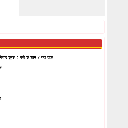
निवार सुबह ८ बजे से शाम ४ बजे तक
क
र