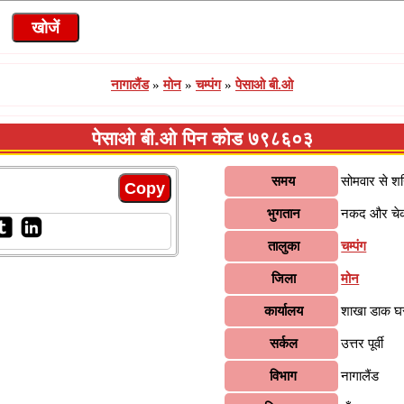
नागालैंड
»
मोन
»
चम्पंग
»
पेसाओ बी.ओ
पेसाओ बी.ओ पिन कोड ७९८६०३
समय
सोमवार से श
भुगतान
नकद और चे
तालुका
चम्पंग
जिला
मोन
कार्यालय
शाखा डाक घ
सर्कल
उत्तर पूर्वी
विभाग
नागालैंड