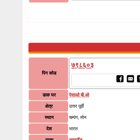
७९८६०३
पिन कोड
डाक घर
पेसाओ बी.ओ
क्षेत्र
उत्तर पूर्वी
स्थान
चम्पंग, मोन
देश
भारत