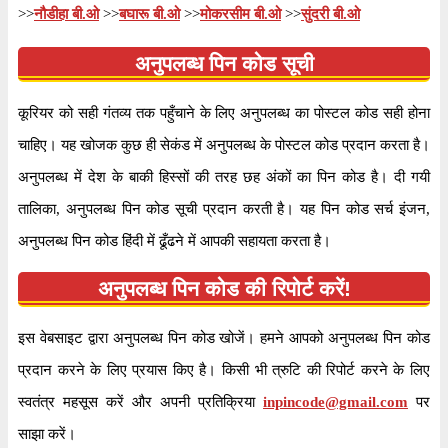
>>
नौडीहा बी.ओ
>>
बघारू बी.ओ
>>
मोकरसीम बी.ओ
>>
सुंदरी बी.ओ
तालुका
अनुपलब्ध
अनुपलब्ध पिन कोड सूची
जिला
सोनभद्र
कार्यालय
शाखा डाक घर
कूरियर को सही गंतव्य तक पहुँचाने के लिए अनुपलब्ध का पोस्टल कोड सही होना
सर्कल
उत्तर प्रदेश
चाहिए। यह खोजक कुछ ही सेकंड में अनुपलब्ध के पोस्टल कोड प्रदान करता है।
विभाग
मिर्ज़ापुर
अनुपलब्ध में देश के बाकी हिस्सों की तरह छह अंकों का पिन कोड है। दी गयी
वितरण?
हाँ
तालिका, अनुपलब्ध पिन कोड सूची प्रदान करती है। यह पिन कोड सर्च इंजन,
अनुपलब्ध पिन कोड हिंदी में ढूँढने में आपकी सहायता करता है।
भारतीय पोस्टल कोड के पहले २ अंकों के अनुसार, २३१२१६
अनुपलब्ध पिन कोड की रिपोर्ट करें!
जानकारी
पिन कोड उत्तर प्रदेश सर्कल के अंतर्गत आता है। कोड के
अंतिम ३ अंक मोकरसीम बी.ओ शाखा डाकघर को निर्दिष्ट हैं।
इस वेबसाइट द्वारा अनुपलब्ध पिन कोड खोजें। हमने आपको अनुपलब्ध पिन कोड
प्रदान करने के लिए प्रयास किए है। किसी भी त्रुटि की रिपोर्ट करने के लिए
पृष्ठ
of
2
स्वतंत्र महसूस करें और अपनी प्रतिक्रिया
inpincode@gmail.com
पर
परिणाम प्रति पृष्ठ
साझा करें।