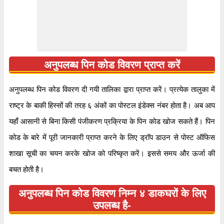
२३१२१६
पिन कोड
अनुपलब्ध पिन कोड विवरण प्राप्त करें
डाक घर
मोकरसीम बी.ओ
अनुपलब्ध पिन कोड विवरण दी गयी तालिका द्वारा प्राप्त करें। प्रत्येक तालुका में
क्षेत्र
प्रयागराज
राष्ट्र के बाकी हिस्सों की तरह ६ अंकों का पोस्टल इंडेक्स नंबर होता है। अब आप
स्थान
अनुपलब्ध, सोनभद्र
यहाँ आसानी से बिना किसी पंजीकरण प्रक्रिया के पिन कोड खोज सकते हैं। पिन
देश
भारत
कोड के बारे में पूरी जानकारी प्राप्त करने के लिए ड्रॉप डाउन से पोस्ट ऑफिस
राज्य
उत्तर प्रदेश
शाखा सूची का चयन करके खोज को परिष्कृत करें। इससे समय और ऊर्जा की
पता
मोकरसीम बी.ओ, न, सोनभद्र, उत्तर प्रदेश, २३१२१६
बचत होती है।
कोड
मोकरसीम बी.ओ
अनुपलब्ध पिन कोड विवरण निम्न ४ डाकघरों के लिए
समय
सोमवार से शनिवार सुबह ८ बजे से शाम ४ बजे तक
उपलब्ध है-
भुगतान
नकद और चेक