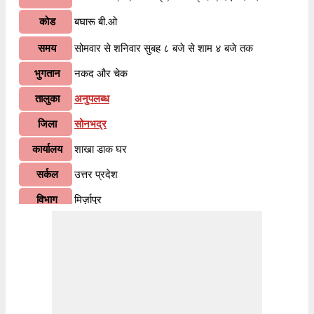
कोड
बघारू बी.ओ
समय
सोमवार से शनिवार सुबह ८ बजे से शाम ४ बजे तक
भुगतान
नकद और चेक
तालुका
अनुपलब्ध
जिला
सोनभद्र
कार्यालय
शाखा डाक घर
सर्कल
उत्तर प्रदेश
विभाग
मिर्ज़ापुर
वितरण?
हाँ
भारतीय पोस्टल कोड के पहले २ अंकों के अनुसार, २३१२१२
जानकारी
पिन कोड उत्तर प्रदेश सर्कल के अंतर्गत आता है। कोड के
अंतिम ३ अंक बघारू बी.ओ शाखा डाकघर को निर्दिष्ट हैं।