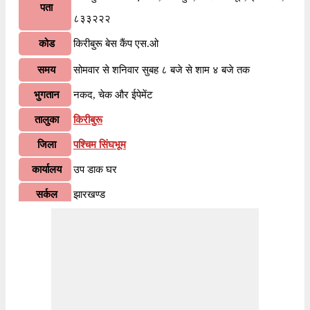
पता
८३३२२२
कोड
किरीबुरू बेस कैंप एस.ओ
समय
सोमवार से शनिवार सुबह ८ बजे से शाम ४ बजे तक
भुगतान
नकद, चेक और ईपेमेंट
तालुका
किरीबुरू
जिला
पश्चिम सिंघभूम
कार्यालय
उप डाक घर
सर्कल
झारखण्ड
विभाग
सिंघभूम
वितरण?
हाँ
भारतीय पोस्टल कोड के पहले २ अंकों के अनुसार, ८३३२२२
पिन कोड झारखण्ड सर्कल के अंतर्गत आता है। कोड के अंतिम