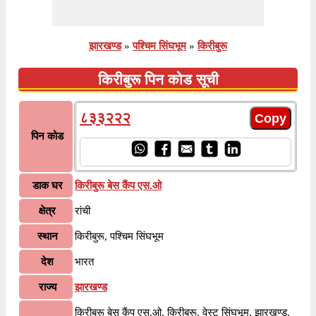
झारखण्ड
»
पश्चिम सिंघभूम
»
किरीबुरू
किरीबुरू पिन कोड सूची
८३३२२२
पिन कोड
डाक घर
किरीबुरू बेस कैंप एस.ओ
क्षेत्र
रांची
स्थान
किरीबुरू, पश्चिम सिंघभूम
देश
भारत
राज्य
झारखण्ड
किरीबुरू बेस कैंप एस.ओ, किरीबुरू, वेस्ट सिंघभूम, झारखण्ड,