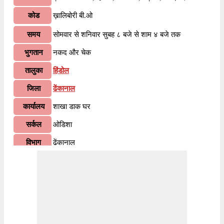
कोड
ख़ालिबोरी बी.ओ
समय
सोमवार से शनिवार सुबह ८ बजे से शाम ४ बजे तक
भुगतान
नकद और चेक
तालुका
हिंडोल
जिला
ढेंकानाल
कार्यालय
शाखा डाक घर
सर्कल
ओडिशा
विभाग
ढेंकानाल
वितरण?
हाँ
भारतीय पोस्टल कोड के पहले २ अंकों के अनुसार, ७५९०२१
जानकारी
पिन कोड ओडिशा सर्कल के अंतर्गत आता है। कोड के अंतिम
३ अंक ख़ालिबोरी बी.ओ शाखा डाकघर को निर्दिष्ट हैं।