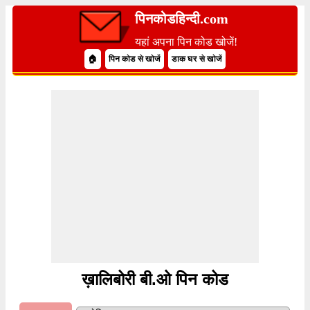
पिनकोडहिन्दी.com
यहां अपना पिन कोड खोजें!
🏠
पिन कोड से खोजें
डाक घर से खोजें
ख़ालिबोरी बी.ओ पिन कोड