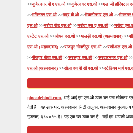
>>
कुबेरनगर बी ए एस.ओ
>>
कुबेरनगर एस.ओ
>>
एल जी हॉस्पिटल 
>>
मणिनगर एस.ओ
>>
मद्र बी.ओ
>>
मेघानीनगर एस.ओ
>>
मेमनगर
एस.ओ
>>
नरोदा रोड एस.ओ
>>
नरोदा एस ए एस.ओ
>>
नरोदा एस.
एस्टेट एस.ओ
>>
ओधव एस.ओ
>>
पालड़ी एस.ओ (अहमदाबाद)
>>
पॉ
एस.ओ (अहमदाबाद)
>>
राजपुर गोमतीपुर एस.ओ
>>
रखीअल एस.ओ
>>
सैजपुर बोघा एस.ओ
>>
सरसपुर एस.ओ
>>
सरदारनगर एस.ओ
>
एस.ओ (अहमदाबाद)
>>
सोला एच बी सी एस.ओ
>>
स्टेडियम मार्ग एस
pincodehindi.com
, आई आई एम एस.ओ डाक घर पता लोकेटर प्रस्तु
देती है। यह डाक घर, अहमदाबाद सिटी तालुका, अहमदाबाद मुख्याल
गुजरात, ३८००१५ है। यह एक उप डाक घर है। यहाँ हम आपकी आवश्यक