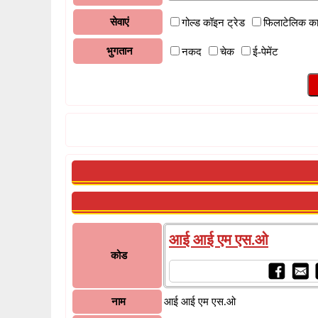
सेवाएं
गोल्ड कॉइन ट्रेड
फिलाटेलिक क
भुगतान
नकद
चेक
ई-पेमेंट
आई आई एम एस.ओ
कोड
नाम
आई आई एम एस.ओ