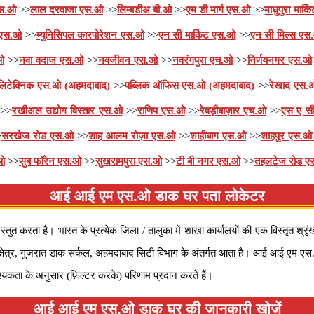
एस.ओ
>>
लाल दरवाजा एस.ओ
>>
लिम्बडीअ बी.ओ
>>
एम डी मार्ग एस.ओ
>>
माधुपुरा मार्
 एस.ओ
>>
म्युनिसिपल कारपोरेशन एस.ओ
>>
एन सी मार्किट एस.ओ
>>
एन सी मिल्स एस
ओ
>>
नवा वदाज एस.ओ
>>
नवजीवन एस.ओ
>>
नवरंगपुरा एच.ओ
>>
निर्णयनगर एस.ओ
लिटेक्निक एस.ओ (अहमदाबाद)
>>
पब्लिक ऑफिस एस.ओ (अहमदाबाद)
>>
रेखाद एस.
>>
रखीअल उद्योग विस्तार एस.ओ
>>
राणिप एस.ओ
>>
रेवड़ीबाज़ार एच.ओ
>>
एस ए स
>
सरखेज रोड एस.ओ
>>
शाह आलम रोज़ा एस.ओ
>>
शाहीबाग एस.ओ
>>
शाहपुर एस.ओ
.ओ
>>
सुब फॉरेन एस.ओ
>>
सुखरामपुरा एस.ओ
>>
टी बी नगर एस.ओ
>>
तहलटेज रोड ए
आई आई एम एस.ओ डाक घर पता लोकेटर
त करता है। भारत के प्रत्येक जिला / तालुका में शाखा कार्यालयों की एक विस्तृत श्
य क्षेत्र, गुजरात डाक सर्कल, अहमदाबाद सिटी विभाग के अंतर्गत आता है। आई आई ए
ता के अनुसार (फ़िल्टर करके) परिणाम प्रदान करते हैं।
आई आई एम एस.ओ डाक घर की जानकारी खोजें