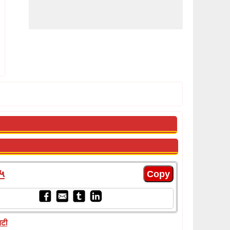
५
िटी