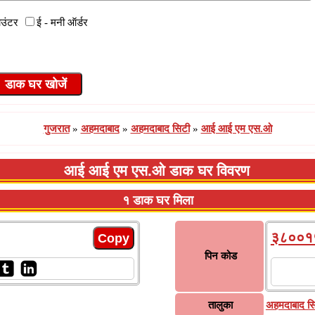
ाउंटर
ई - मनी ऑर्डर
गुजरात
»
अहमदाबाद
»
अहमदाबाद सिटी
»
आई आई एम एस.ओ
आई आई एम एस.ओ डाक घर विवरण
१ डाक घर मिला
३८००१
पिन कोड
तालुका
अहमदाबाद स