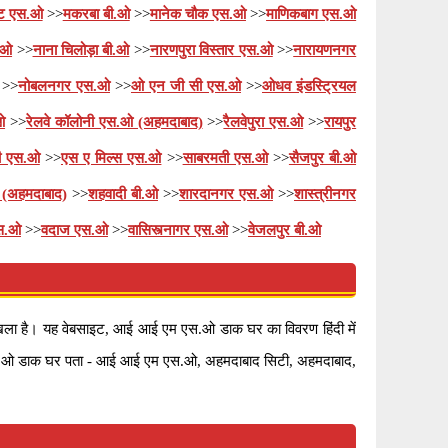
किट एस.ओ
>>
मकरबा बी.ओ
>>
मानेक चौक एस.ओ
>>
माणिकबाग एस.ओ
.ओ
>>
नाना चिलोड़ा बी.ओ
>>
नारणपुरा विस्तार एस.ओ
>>
नारायणनगर
>>
नोबलनगर एस.ओ
>>
ओ एन जी सी एस.ओ
>>
ओधव इंडस्ट्रियल
ओ
>>
रेलवे कॉलोनी एस.ओ (अहमदाबाद)
>>
रैलवेपुरा एस.ओ
>>
रायपुर
ी एस.ओ
>>
एस ए मिल्स एस.ओ
>>
साबरमती एस.ओ
>>
सैजपुर बी.ओ
 (अहमदाबाद)
>>
शहवादी बी.ओ
>>
शारदानगर एस.ओ
>>
शास्त्रीनगर
स.ओ
>>
वदाज एस.ओ
>>
वासिस्त्नागर एस.ओ
>>
वेजलपुर बी.ओ
रृंखला है। यह वेबसाइट, आई आई एम एस.ओ डाक घर का विवरण हिंदी में
म एस.ओ डाक घर पता - आई आई एम एस.ओ, अहमदाबाद सिटी, अहमदाबाद,