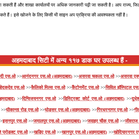
ा सकती हैं और शाखा कार्यालयों पर अधिक जानकारी पढ़ी जा सकती है। आप राज्य, 
कते हैं। इसे खोजने के लिए किसी भी साइन अप प्रक्रिया की आवश्यकता नहीं है।
अहमदाबाद सिटी में अन्य ११७ डाक घर उपलब्ध हैं -
ादी एस.ओ
>>
आनंदनगर एस.ओ (अहमदाबाद)
>>
असरवा चकला एस.ओ
>>
असरवा एक
बोदकदेव एस.ओ
>>
कैलिको मिल्स एस.ओ
>>
कैंटोनमेंट एस.ओ
>>
सिविल हॉस्पिटल ए
हमदाबाद)
>>
दिग्विजयनगर एस.ओ
>>
डिस्ट्रिक्ट कोर्ट एस.ओ (अहमदाबाद)
>>
दूधे
>>
घीकान्ता रोड एस.ओ
>>
घोड़सर एस.ओ (अहमदाबाद)
>>
गिरधरनागर एस.ओ
>>
गी
>
इसनपुर एस.ओ
>>
जमालपुर एस.ओ (अहमदाबाद)
>>
जवाहर चौक एस.ओ
>>
जीवराज 
े प्रोडक्ट एस.ओ
>>
खड़िए एस.ओ
>>
खानपुर एस.ओ (अहमदाबाद)
>>
खोदियारनगर 