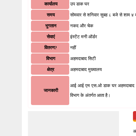
कार्यालय
उप डाक घर
समय
सोमवार से शनिवार सुबह ८ बजे से शाम ४
भुगतान
नकद और चेक
सेवाएं
इंस्टेंट मनी ऑर्डर
वितरण?
नहीं
विभाग
अहमदाबाद सिटी
क्षेत्र
अहमदाबाद मुख्यालय
आई आई एम एस.ओ डाक घर अहमदाबाद सिटी,
जानकारी
विभाग के अंतर्गत आता है।
अ