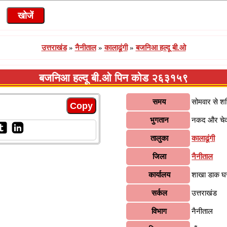
उत्तराखंड
»
नैनीताल
»
कालाढूंगी
»
बजनिआ हल्दू बी.ओ
बजनिआ हल्दू बी.ओ पिन कोड २६३१५९
समय
सोमवार से श
भुगतान
नकद और चे
तालुका
कालाढूंगी
जिला
नैनीताल
कार्यालय
शाखा डाक घ
सर्कल
उत्तराखंड
विभाग
नैनीताल