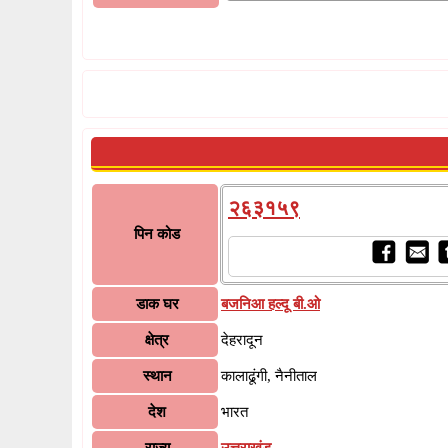
२६३१५९
पिन कोड
डाक घर
बजनिआ हल्दू बी.ओ
क्षेत्र
देहरादून
स्थान
कालाढूंगी, नैनीताल
देश
भारत