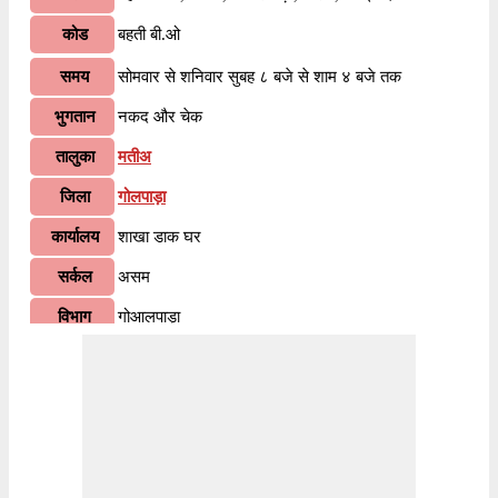
कोड
बहती बी.ओ
समय
सोमवार से शनिवार सुबह ८ बजे से शाम ४ बजे तक
भुगतान
नकद और चेक
तालुका
मतीअ
जिला
गोलपाड़ा
कार्यालय
शाखा डाक घर
सर्कल
असम
विभाग
गोआलपाड़ा
वितरण?
हाँ
भारतीय पोस्टल कोड के पहले २ अंकों के अनुसार, ७८३१२५
जानकारी
पिन कोड असम सर्कल के अंतर्गत आता है। कोड के अंतिम ३
अंक बहती बी.ओ शाखा डाकघर को निर्दिष्ट हैं।