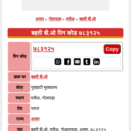
असम
»
गोलपाड़ा
»
मतीअ
»
बहती बी.ओ
बहती बी.ओ पिन कोड ७८३१२५
७८३१२५
पिन कोड
डाक घर
बहती बी.ओ
क्षेत्र
गुवाहाटी मुख्यालय
स्थान
मतीअ, गोलपाड़ा
देश
भारत
राज्य
असम
पता
बहती बी.ओ, मतीअ, गोआलपाड़ा, असम, ७८३१२५