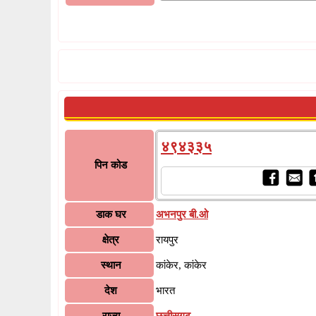
४९४३३५
पिन कोड
डाक घर
अभनपुर बी.ओ
क्षेत्र
रायपुर
स्थान
कांकेर, कांकेर
देश
भारत