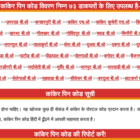
कांकेर पिन कोड विवरण निम्न ७३ डाकघरों के लिए उपलब्ध है-
>>
उमरदह बी.ओ
>>
कन्हारपुरी बी.ओ
>>
कांकेर एच.ओ
>>
कांकेर कुचेरी एस.ओ
>>
क
.ओ
>>
खरथा बी.ओ
>>
गीतपहर बी.ओ
>>
गोविंदपुर बी.ओ
>>
चवड़ बी.ओ
>>
चिनौरी बी
>>
तरान्दुल बी.ओ
>>
तालाकुर्रा बी.ओ
>>
थेमा बी.ओ
>>
दुधवा बी.ओ
>>
दबना बी.ओ
>>
दु
ाड़ा बी.ओ
>>
पाटौड़ बी.ओ
>>
पीढ़ापाल बी.ओ
>>
पोतगाओं बी.ओ
>>
बगोदर बी.ओ
>>
बैजनप
ुरडोंगरी बी.ओ
>>
मर्दापोती बी.ओ
>>
मुर्वेंद बी.ओ
>>
मानपुर बी.ओ
>>
मारवाड़ी बी.ओ
>>
म
बी.ओ
>>
सेलेगाओं बी.ओ
>>
सहवाड़ा बी.ओ
>>
सीधेसर बी.ओ
>>
हरदुला बी.ओ
>>
हाटकर्रा
कांकेर पिन कोड सूची
 होना चाहिए। यह खोजक कुछ ही सेकंड में कांकेर के पोस्टल कोड प्रदान करता है। कां
कांकेर पिन कोड हिंदी में ढूँढने में आपकी सहायता करता है।
कांकेर पिन कोड की रिपोर्ट करें!