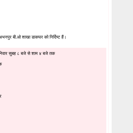
भनपुर बी.ओ शाखा डाकघर को निर्दिष्ट हैं।
निवार सुबह ८ बजे से शाम ४ बजे तक
क
र