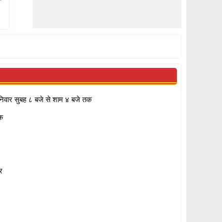
निवार सुबह ८ बजे से शाम ४ बजे तक
क
र