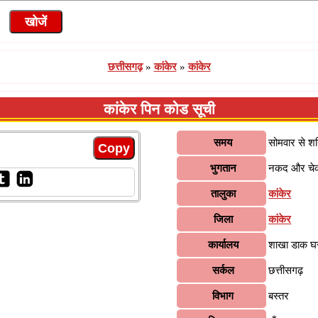
छत्तीसगढ़
»
कांकेर
»
कांकेर
कांकेर पिन कोड सूची
समय
सोमवार से श
भुगतान
नकद और चे
तालुका
कांकेर
जिला
कांकेर
कार्यालय
शाखा डाक घ
सर्कल
छत्तीसगढ़
विभाग
बस्तर