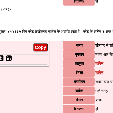
वितरण?
हाँ
, ४९४३३५
नुसार, ४९४३३५ पिन कोड छत्तीसगढ़ सर्कल के अंतर्गत आता है। कोड के अंतिम ३ अंक अ
समय
सोमवार से श
भुगतान
नकद और चे
तालुका
कांकेर
जिला
कांकेर
कार्यालय
शाखा डाक घ
सर्कल
छत्तीसगढ़
विभाग
बस्तर
वितरण?
हाँ