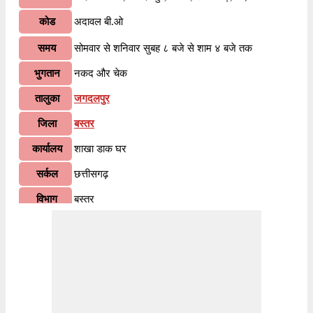
कोड
अदावल बी.ओ
समय
सोमवार से शनिवार सुबह ८ बजे से शाम ४ बजे तक
भुगतान
नकद और चेक
तालुका
जगदलपुर
जिला
बस्तर
कार्यालय
शाखा डाक घर
सर्कल
छत्तीसगढ़
विभाग
बस्तर
वितरण?
हाँ
भारतीय पोस्टल कोड के पहले २ अंकों के अनुसार, ४९४००१
जानकारी
पिन कोड छत्तीसगढ़ सर्कल के अंतर्गत आता है। कोड के अंतिम
३ अंक अदावल बी.ओ शाखा डाकघर को निर्दिष्ट हैं।