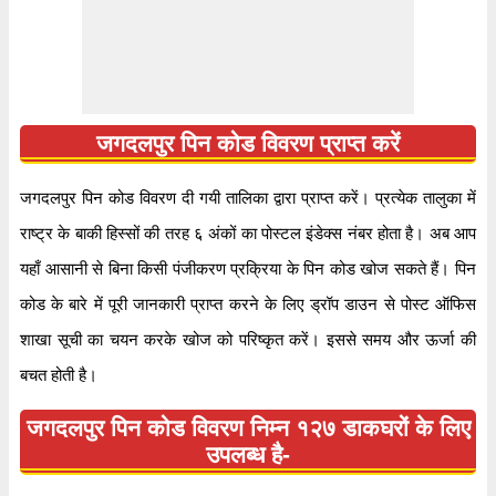
४९४००१
पिन कोड
जगदलपुर पिन कोड विवरण प्राप्त करें
डाक घर
आमागुड़ा बी.ओ
जगदलपुर पिन कोड विवरण दी गयी तालिका द्वारा प्राप्त करें। प्रत्येक तालुका में
क्षेत्र
रायपुर
राष्ट्र के बाकी हिस्सों की तरह ६ अंकों का पोस्टल इंडेक्स नंबर होता है। अब आप
स्थान
जगदलपुर, बस्तर
यहाँ आसानी से बिना किसी पंजीकरण प्रक्रिया के पिन कोड खोज सकते हैं। पिन
देश
भारत
कोड के बारे में पूरी जानकारी प्राप्त करने के लिए ड्रॉप डाउन से पोस्ट ऑफिस
राज्य
छत्तीसगढ़
शाखा सूची का चयन करके खोज को परिष्कृत करें। इससे समय और ऊर्जा की
पता
आमागुड़ा बी.ओ, जगदलपुर, बस्तर, छत्तीसगढ़, ४९४००१
बचत होती है।
कोड
आमागुड़ा बी.ओ
जगदलपुर पिन कोड विवरण निम्न १२७ डाकघरों के लिए
समय
सोमवार से शनिवार सुबह ८ बजे से शाम ४ बजे तक
उपलब्ध है-
भुगतान
नकद और चेक