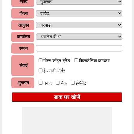
राज्य
जिला
तालुका
कार्यालय
स्थान
गोल्ड कॉइन ट्रेड
फिलाटेलिक काउंटर
सेवाएं
ई - मनी ऑर्डर
भुगतान
नकद
चेक
ई-पेमेंट