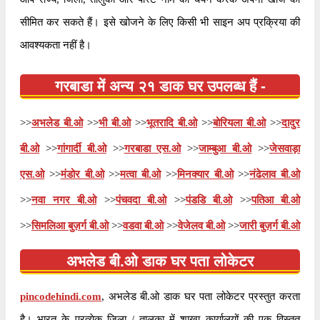
सीमित कर सकते हैं। इसे खोजने के लिए किसी भी साइन अप प्रक्रिया की
आवश्यकता नहीं है।
गरबाडा में अन्य २१ डाक घर उपलब्ध हैं -
>>
अभलेड बी.ओ
>>
भी बी.ओ
>>
भूतरादि बी.ओ
>>
बोरियला बी.ओ
>>
दादुर
बी.ओ
>>
गांगार्दी बी.ओ
>>
गरबाडा एस.ओ
>>
जाम्बुआ बी.ओ
>>
जेसवाड़ा
एस.ओ
>>
मंडोर बी.ओ
>>
मत्वा बी.ओ
>>
मिनक्यार बी.ओ
>>
नंढेलाव बी.ओ
>>
नवा नगर बी.ओ
>>
पंचवदा बी.ओ
>>
पंडडि बी.ओ
>>
पतिआ बी.ओ
>>
सिमलिआ बुज़र्ग बी.ओ
>>
वडवा बी.ओ
>>
वेजेलव बी.ओ
>>
जारी बुज़र्ग बी.ओ
अभलेड बी.ओ डाक घर पता लोकेटर
pincodehindi.com
, अभलेड बी.ओ डाक घर पता लोकेटर प्रस्तुत करता
है। भारत के प्रत्येक जिला / तालुका में शाखा कार्यालयों की एक विस्तृत