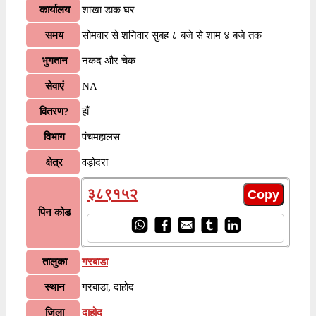
कार्यालय
शाखा डाक घर
समय
सोमवार से शनिवार सुबह ८ बजे से शाम ४ बजे तक
भुगतान
नकद और चेक
सेवाएं
NA
वितरण?
हाँ
विभाग
पंचमहालस
क्षेत्र
वड़ोदरा
३८९१५२
पिन कोड
तालुका
गरबाडा
स्थान
गरबाडा, दाहोद
जिला
दाहोद