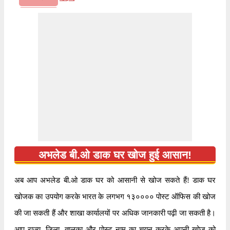
राज्य
गुजरात
देश
भारत
पता
अभलेड बी.ओ, गरबाडा, दाहोद, गुजरात, ३८९१५२
सर्कल
गुजरात
अभलेड बी.ओ डाक घर गरबाडा, दाहोद, गुजरात के अंतर्गत
आता है। यह डाक घर गुजरात सर्कल के अंतर्गत आता है,
जानकारी
और आगे वड़ोदरा क्षेत्र और पंचमहालस विभाग के अंतर्गत
आता है।
अभलेड बी.ओ डाक घर खोज हुई आसान!
अब आप अभलेड बी.ओ डाक घर को आसानी से खोज सकते हैं! डाक घर
खोजक का उपयोग करके भारत के लगभग १३०००० पोस्ट ऑफिस की खोज
की जा सकती हैं और शाखा कार्यालयों पर अधिक जानकारी पढ़ी जा सकती है।
आप राज्य, जिला, तालुका और पोस्ट नाम का चयन करके अपनी खोज को