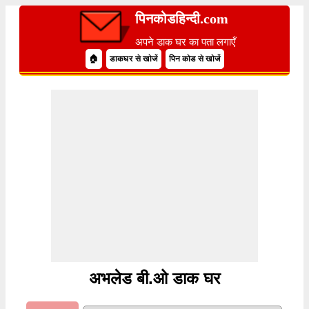
पिनकोडहिन्दी.com
अपने डाक घर का पता लगाएँ
🏠
डाकघर से खोजें
पिन कोड से खोजें
अभलेड बी.ओ डाक घर