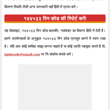
विभाग
होशियारपुर
वितरण स्थिति जैसी अन्य जानकारी यहाँ हिंदी में प्राप्त करें।
वितरण?
हाँ
१४४५३३ पिन कोड की रिपोर्ट करें!
इस भारतीय पोस्टल कोड के पहले २ अंकों के अनुसार,
यह वेबसाइट, १४४५३३ पिन कोड बलाचौर, नवांशहर का विवरण हिंदी में देती है।
जानकारी
१४४५३३ पिन कोड पंजाब सर्कल के अंतर्गत आता है। कोड
हमने उपयोगकर्ता के अनुकूल १४४५३३ पिन कोड प्रस्तुत करने में ध्यान रखा
के अंतिम ३ अंक रेल बी.ओ शाखा डाकघर को निर्दिष्ट हैं।
है। यदि आप कोई समीक्षा साझा करना चाहते हैं या कोई त्रुटि महसूस करते हैं तो,
inpincode@gmail.com
पर निःसंकोच संपर्क करें।