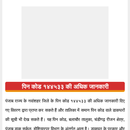
क्षेत्र
चंडीगढ़ रीजन
स्थान
बलाचौर, नवांशहर
देश
भारत
राज्य
पंजाब
पता
रेल बी.ओ, बलाचौर, नवांशहर, पंजाब, १४४५३३
कोड
रेल बी.ओ
समय
सोमवार से शनिवार सुबह ८ बजे से शाम ४ बजे तक
भुगतान
नकद और चेक
पिन कोड १४४५३३ की अधिक जानकारी
तालुका
बलाचौर
पंजाब राज्य के नवांशहर जिले के पिन कोड १४४५३३ की अधिक जानकारी दिए
जिला
नवांशहर
गए विवरण द्वारा प्राप्त कर सकते हैं और तालिका में समान पिन कोड वाले डाकघरों
कार्यालय
शाखा डाक घर
की सूची भी देख सकते हैं। यह पिन कोड, बलाचौर तालुका, चंडीगढ़ रीजन क्षेत्र,
सर्कल
पंजाब
पंजाब डाक सर्कल, होशियारपुर विभाग के अंतर्गत आता है। डाकघर के प्रकार और