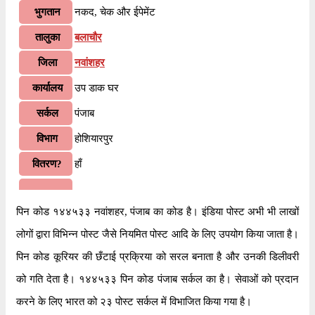
भुगतान
नकद, चेक और ईपेमेंट
तालुका
बलाचौर
जिला
नवांशहर
कार्यालय
उप डाक घर
सर्कल
पंजाब
विभाग
होशियारपुर
वितरण?
हाँ
इस भारतीय पोस्टल कोड के पहले २ अंकों के अनुसार,
पिन कोड १४४५३३ नवांशहर, पंजाब का कोड है। इंडिया पोस्ट अभी भी लाखों
जानकारी
१४४५३३ पिन कोड पंजाब सर्कल के अंतर्गत आता है। कोड
लोगों द्वारा विभिन्न पोस्ट जैसे नियमित पोस्ट आदि के लिए उपयोग किया जाता है।
के अंतिम ३ अंक अस्रों एस.ओ शाखा डाकघर को निर्दिष्ट हैं।
पिन कोड कूरियर की छँटाई प्रक्रिया को सरल बनाता है और उनकी डिलीवरी
को गति देता है। १४४५३३ पिन कोड पंजाब सर्कल का है। सेवाओं को प्रदान
डाक घर
रेल बी.ओ
करने के लिए भारत को २३ पोस्ट सर्कल में विभाजित किया गया है।
पिन कोड
१४४५३३