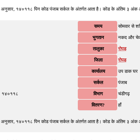
े अनुसार, १४०११८ पिन कोड पंजाब सर्कल के अंतर्गत आता है। कोड के अंतिम ३ अंक आ
समय
सोमवार से श
भुगतान
नकद और चे
तालुका
रोपड़
जिला
रोपड़
कार्यालय
उप डाक घर
सर्कल
पंजाब
ाब, १४०११८
विभाग
चंडीगढ़
वितरण?
हाँ
े अनुसार, १४०११८ पिन कोड पंजाब सर्कल के अंतर्गत आता है। कोड के अंतिम ३ अंक आन