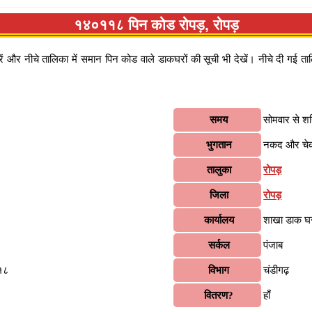
१४०११८ पिन कोड रोपड़, रोपड़
र नीचे तालिका में समान पिन कोड वाले डाकघरों की सूची भी देखें। नीचे दी गई तालि
समय
सोमवार से श
भुगतान
नकद और चे
तालुका
रोपड़
जिला
रोपड़
कार्यालय
शाखा डाक घ
सर्कल
पंजाब
११८
विभाग
चंडीगढ़
वितरण?
हाँ